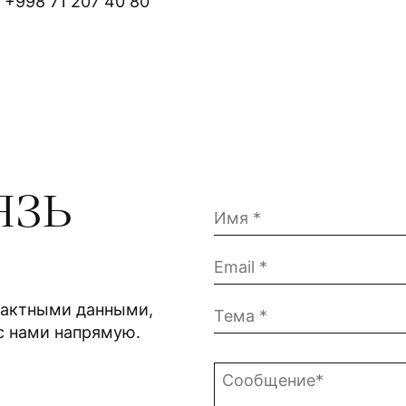
+998 71 207 40 80
язь
тактными данными,
с нами напрямую.