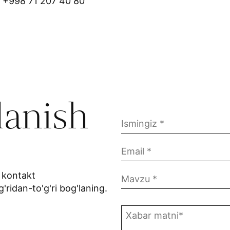
+998 71 207 40 80
lanish
 kontakt
g'ridan-to'g'ri bog'laning.