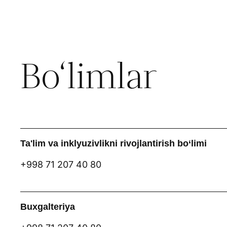
Bo‘limlar
Ta'lim va inklyuzivlikni rivojlantirish bo‘limi
+998 71 207 40 80
Buxgalteriya