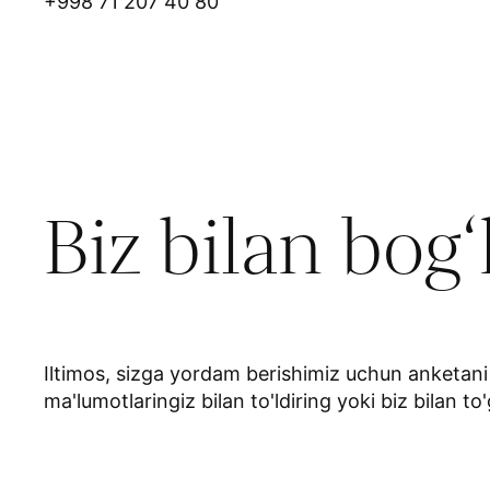
+998 71 207 40 80
Biz bilan bog‘
Iltimos, sizga yordam berishimiz uchun anketani
ma'lumotlaringiz bilan to'ldiring yoki biz bilan to'