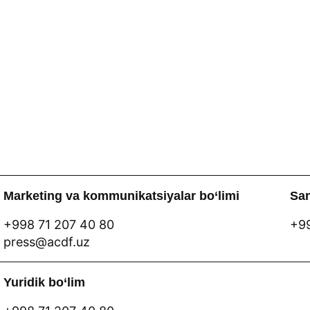
Marketing va kommunikatsiyalar bo‘limi
San
+998 71 207 40 80
+99
press@acdf.uz
Yuridik bo‘lim