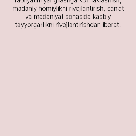
faoliyatini yangilashga ko‘maklashish,
madaniy homiylikni rivojlantirish, san’at
va madaniyat sohasida kasbiy
tayyorgarlikni rivojlantirishdan iborat.