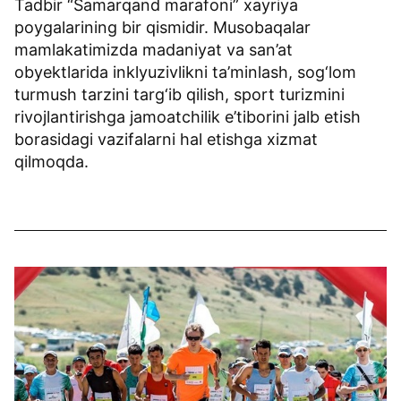
Tadbir “Samarqand marafoni” xayriya
poygalarining bir qismidir. Musobaqalar
mamlakatimizda madaniyat va san’at
obyektlarida inklyuzivlikni ta’minlash, sog‘lom
turmush tarzini targ‘ib qilish, sport turizmini
rivojlantirishga jamoatchilik e’tiborini jalb etish
borasidagi vazifalarni hal etishga xizmat
qilmoqda.