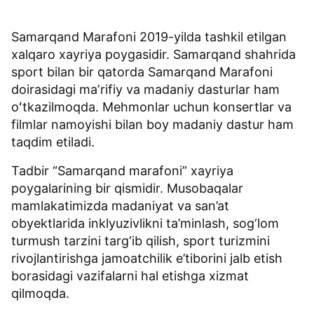
Samarqand Marafoni 2019-yilda tashkil etilgan
xalqaro xayriya poygasidir. Samarqand shahrida
sport bilan bir qatorda Samarqand Marafoni
doirasidagi maʼrifiy va madaniy dasturlar ham
oʻtkazilmoqda. Mehmonlar uchun konsertlar va
filmlar namoyishi bilan boy madaniy dastur ham
taqdim etiladi.
Tadbir “Samarqand marafoni” xayriya
poygalarining bir qismidir. Musobaqalar
mamlakatimizda madaniyat va san’at
obyektlarida inklyuzivlikni ta’minlash, sog‘lom
turmush tarzini targ‘ib qilish, sport turizmini
rivojlantirishga jamoatchilik e’tiborini jalb etish
borasidagi vazifalarni hal etishga xizmat
qilmoqda.