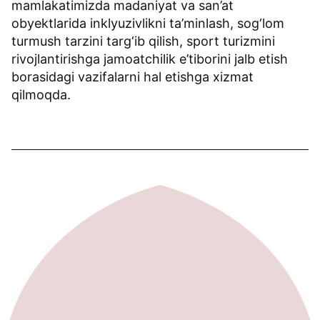
mamlakatimizda madaniyat va san’at
obyektlarida inklyuzivlikni ta’minlash, sog‘lom
turmush tarzini targ‘ib qilish, sport turizmini
rivojlantirishga jamoatchilik e’tiborini jalb etish
borasidagi vazifalarni hal etishga xizmat
qilmoqda.