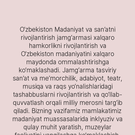
O‘zbekiston Madaniyat va san’atni
rivojlantirish jamg‘armasi xalqaro
hamkorlikni rivojlantirish va
O‘zbekiston madaniyatini xalqaro
maydonda ommalashtirishga
ko‘maklashadi. Jamg‘arma tasviriy
san’at va me’morchilik, adabiyot, teatr,
musiqa va raqs yo‘nalishlaridagi
tashabbuslarni rivojlantirish va qo‘llab-
quvvatlash orqali milliy merosni targ‘ib
qiladi. Bizning vazifamiz mamlakatimiz
madaniyat muassasalarida inklyuziv va
qulay muhit yaratish, muzeylar