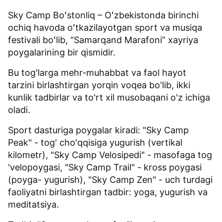
Sky Camp Boʻstonliq – Oʻzbekistonda birinchi
ochiq havoda oʻtkazilayotgan sport va musiqa
festivali boʻlib, “Samarqand Marafoni” xayriya
poygalarining bir qismidir.
Bu tog'larga mehr-muhabbat va faol hayot
tarzini birlashtirgan yorqin voqea bo'lib, ikki
kunlik tadbirlar va to'rt xil musobaqani o'z ichiga
oladi.
Sport dasturiga poygalar kiradi: "Sky Camp
Peak" - tog' cho'qqisiga yugurish (vertikal
kilometr), "Sky Camp Velosipedi" - masofaga tog
'velopoygasi, "Sky Camp Trail" - kross poygasi
(poyga- yugurish), "Sky Camp Zen" - uch turdagi
faoliyatni birlashtirgan tadbir: yoga, yugurish va
meditatsiya.