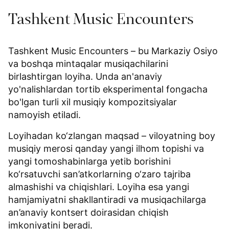
Tashkent Music Encounters
Tashkent Music Encounters – bu Markaziy Osiyo
va boshqa mintaqalar musiqachilarini
birlashtirgan loyiha. Unda an'anaviy
yo'nalishlardan tortib eksperimental fongacha
bo'lgan turli xil musiqiy kompozitsiyalar
namoyish etiladi.
Loyihadan ko‘zlangan maqsad – viloyatning boy
musiqiy merosi qanday yangi ilhom topishi va
yangi tomoshabinlarga yetib borishini
ko‘rsatuvchi san’atkorlarning o‘zaro tajriba
almashishi va chiqishlari. Loyiha esa yangi
hamjamiyatni shakllantiradi va musiqachilarga
an’anaviy kontsert doirasidan chiqish
imkoniyatini beradi.