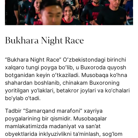
Bukhara Night Race
“Bukhara Night Race” Oʻzbekistondagi birinchi
xalqaro tungi poyga boʻlib, u Buxoroda quyosh
botganidan keyin oʻtkaziladi. Musobaqa ko‘hna
shahardan boshlanib, chinakam Buxoroning
yoritilgan yo‘laklari, betakror joylari va ko‘chalari
bo‘ylab o‘tadi.
Tadbir “Samarqand marafoni” xayriya
poygalarining bir qismidir. Musobaqalar
mamlakatimizda madaniyat va san’at
obyektlarida inklyuzivlikni ta’minlash, sog‘lom