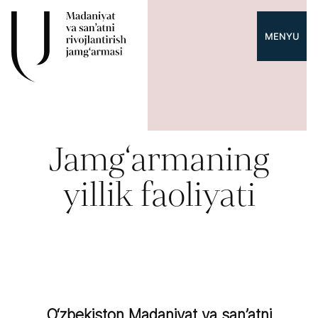
MENYU
Jamg‘armaning
yillik faoliyati
O‘zbekiston Madaniyat va san’atni