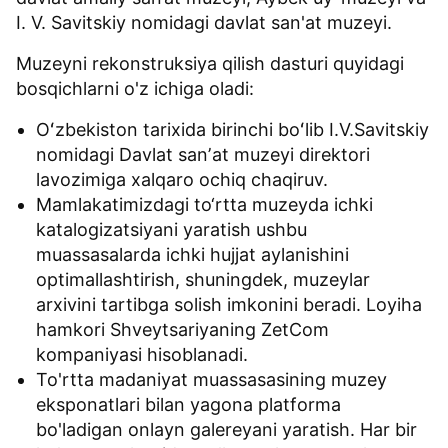
I. V. Savitskiy nomidagi davlat san'at muzeyi.
Muzeyni rekonstruksiya qilish dasturi quyidagi
bosqichlarni o'z ichiga oladi:
Oʻzbekiston tarixida birinchi boʻlib I.V.Savitskiy
nomidagi Davlat sanʼat muzeyi direktori
lavozimiga xalqaro ochiq chaqiruv.
Mamlakatimizdagi to‘rtta muzeyda ichki
katalogizatsiyani yaratish ushbu
muassasalarda ichki hujjat aylanishini
optimallashtirish, shuningdek, muzeylar
arxivini tartibga solish imkonini beradi. Loyiha
hamkori Shveytsariyaning ZetCom
kompaniyasi hisoblanadi.
To'rtta madaniyat muassasasining muzey
eksponatlari bilan yagona platforma
bo'ladigan onlayn galereyani yaratish. Har bir