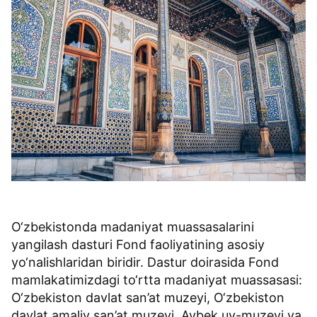
O‘zbekistonda madaniyat muassasalarini
yangilash dasturi Fond faoliyatining asosiy
yo‘nalishlaridan biridir. Dastur doirasida Fond
mamlakatimizdagi to‘rtta madaniyat muassasasi:
O‘zbekiston davlat san’at muzeyi, O‘zbekiston
davlat amaliy san’at muzeyi, Aybek uy-muzeyi va