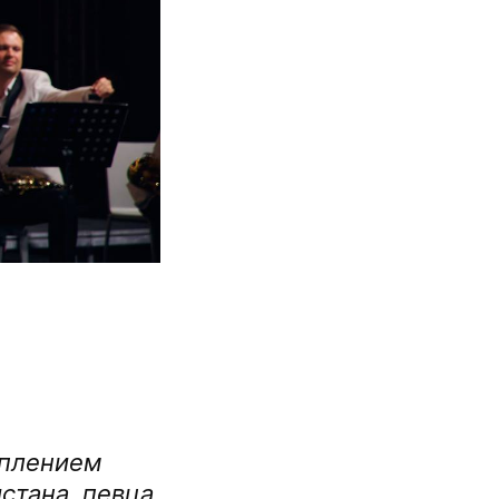
уплением
стана, певца