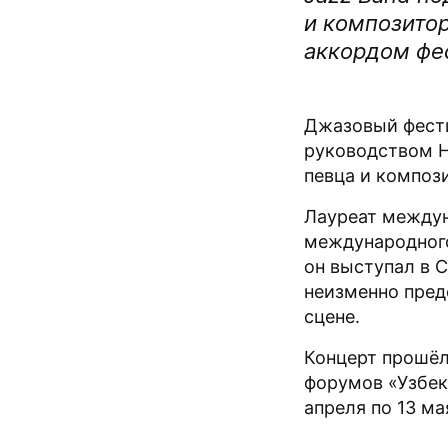
и композито
аккордом фес
Джазовый фести
руководством Н
певца и композ
Лауреат междун
международного
он выступал в 
неизменно пред
сцене.
Концерт прошёл
форумов «Узбек
апреля по 13 ма