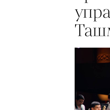
упр
Таш