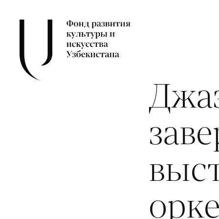
Джа
зав
выс
орке