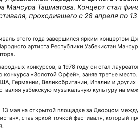
ра Мансура Ташматова. Концерт стал фи
тиваля, проходившего с 28 апреля по 13
валь этого года завершился ярким концертом Д
ародного артиста Республики Узбекистан Мансу
итора.
ародных конкурсов, в 1978 году он стал лауреат
 конкурса «Золотой Орфей», заняв третье место.
США, Германии, Великобритании, Италии и других 
ставляя узбекскую музыкальную культуру на ме
 13 мая на открытой площадке за Дворцом межд
истан», став яркой точкой фестиваля, который пр
я.