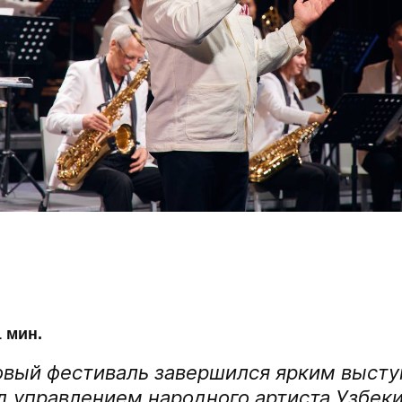
 мин.
овый фестиваль завершился ярким выст
д управлением народного артиста Узбеки