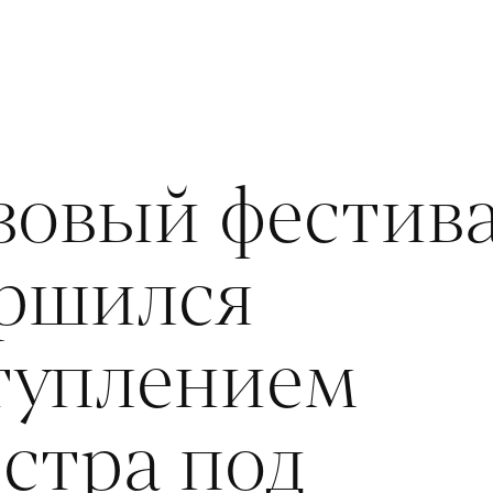
зовый фестив
ершился
туплением
стра под