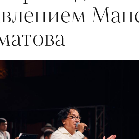
авлением Ман
матова