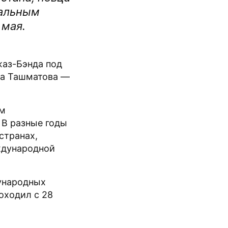
нальным
 мая.
жаз-Бэнда под
ра Ташматова —
ом
 В разные годы
странах,
ждународной
ународных
оходил с 28