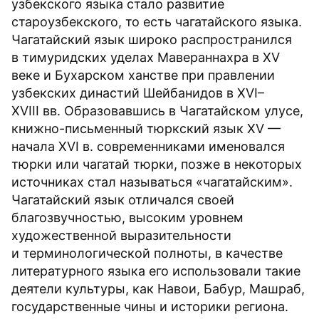
узбекского языка стало развитие
староузбекского, то есть чагатайского языка.
Чагатайский язык широко распространился
в тимуридских уделах Мавераннахра в XV
веке и Бухарском ханстве при правлении
узбекских династий Шейбанидов в XVI–
XVIII вв. Образовавшись в Чагатайском улусе,
книжно-письменный тюркский язык XV —
начала XVI в. современниками именовался
тюрки или чагатай тюрки, позже в некоторых
источниках стал называться «чагатайским».
Чагатайский язык отличался своей
благозвучностью, высоким уровнем
художественной выразительности
и терминологической полноты, в качестве
литературного языка его использовали такие
деятели культуры, как Навои, Бабур, Машраб,
государственные чины и историки региона.