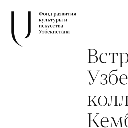
Встр
Узбе
кол
Кем