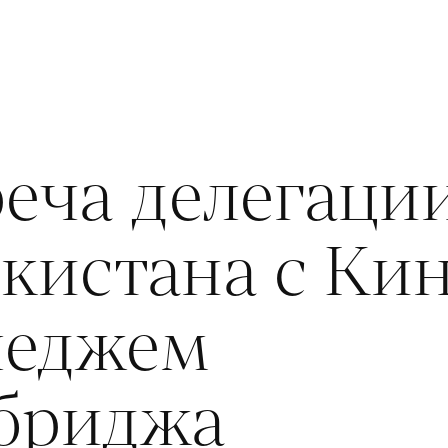
еча делегаци
кистана с Кин
леджем
бриджа