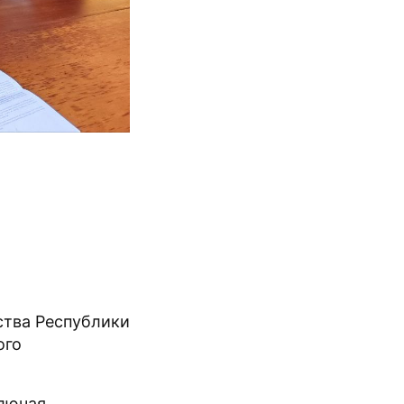
ства Республики
ого
ключая