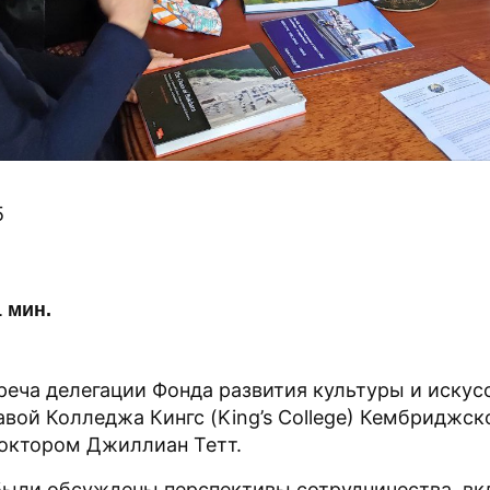
5
 мин.
реча делегации Фонда развития культуры и искус
авой Колледжа Кингс (King’s College) Кембриджск
доктором Джиллиан Тетт.
были обсуждены перспективы сотрудничества, в