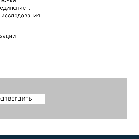
единение к
о исследования
изации