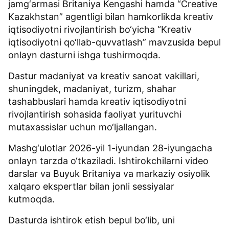
jamg‘armasi Britaniya Kengashi hamda “Creative
Kazakhstan” agentligi bilan hamkorlikda kreativ
iqtisodiyotni rivojlantirish bo‘yicha “Kreativ
iqtisodiyotni qo‘llab-quvvatlash” mavzusida bepul
onlayn dasturni ishga tushirmoqda.
Dastur madaniyat va kreativ sanoat vakillari,
shuningdek, madaniyat, turizm, shahar
tashabbuslari hamda kreativ iqtisodiyotni
rivojlantirish sohasida faoliyat yurituvchi
mutaxassislar uchun mo‘ljallangan.
Mashg‘ulotlar 2026-yil 1-iyundan 28-iyungacha
onlayn tarzda o‘tkaziladi. Ishtirokchilarni video
darslar va Buyuk Britaniya va markaziy osiyolik
xalqaro ekspertlar bilan jonli sessiyalar
kutmoqda.
Dasturda ishtirok etish bepul bo‘lib, uni