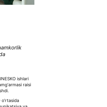
hamkorlik
mda
UNESKO ishlari
amg‘armasi raisi
shdi.
o‘rtasida
munikatsiya va