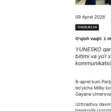
09 Aprel 2026
YANGILIKLAR
O‘qish vaqti: 1 m
YUNESKO qaror
bitimi va yo‘l
kommunikatsiy
8-aprel kuni Pa
bo‘yicha Milliy k
Gayane Umerova Y
Uchrashuv davom
hamkorlik to‘g‘ri