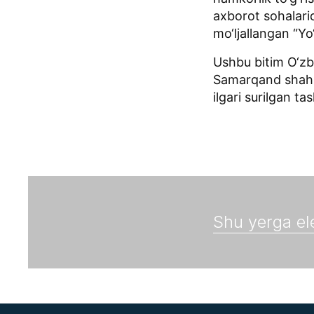
axborot sohalari
mo‘ljallangan “Yo‘
Ushbu bitim O‘zb
Samarqand shahr
ilgari surilgan t