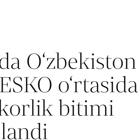
jda O‘zbekiston
SKO o‘rtasida
orlik bitimi
landi