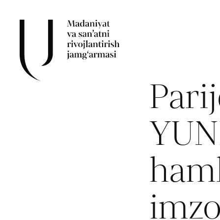
Pari
YUNE
hamk
imzo