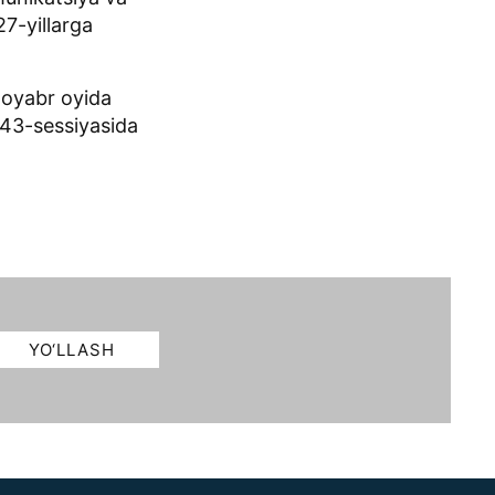
7-yillarga
noyabr oyida
43-sessiyasida