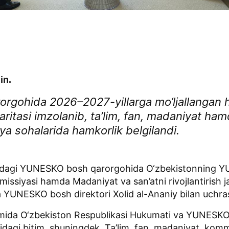
in.
gohida 2026–2027-yillarga mo‘ljallangan 
 xaritasi imzolanib, ta’lim, fan, madaniyat ha
a sohalarida hamkorlik belgilandi.
rijdagi YUNESKO bosh qarorgohida O‘zbekistonning Y
omissiyasi hamda Madaniyat va san’atni rivojlantirish j
UNESKO bosh direktori Xolid al-Ananiy bilan uchra
ida O‘zbekiston Respublikasi Hukumati va YUNESKO 
sidagi bitim, shuningdek, Ta’lim, fan, madaniyat, kom