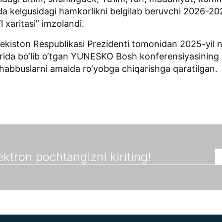
da kelgusidagi hamkorlikni belgilab beruvchi 2026-202
l xaritasi” imzolandi.
ekiston Respublikasi Prezidenti tomonidan 2025-yil 
ida bo‘lib o‘tgan YUNESKO Bosh konferensiyasining 
ashabbuslarni amalda ro‘yobga chiqarishga qaratilgan.