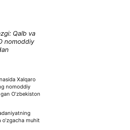
azgi: Qalb va
KO nomoddiy
dan
hnasida Xalqaro
ning nomoddiy
ngan O‘zbekiston
madaniyatning
lga o‘zgacha muhit