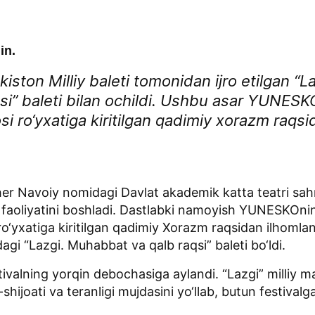
in.
kiston Milliy baleti tomonidan ijro etilgan “L
i” baleti bilan ochildi. Ushbu asar YUNES
i ro‘yxatiga kiritilgan qadimiy xorazm raqsi
sher Navoiy nomidagi Davlat akademik katta teatri sa
o‘z faoliyatini boshladi. Dastlabki namoyish YUNESKO
o‘yxatiga kiritilgan qadimiy Xorazm raqsidan ilhomla
sidagi “Lazgi. Muhabbat va qalb raqsi” baleti bo‘ldi.
ivalning yorqin debochasiga aylandi. “Lazgi” milliy 
t-shijoati va teranligi mujdasini yo‘llab, butun festiva