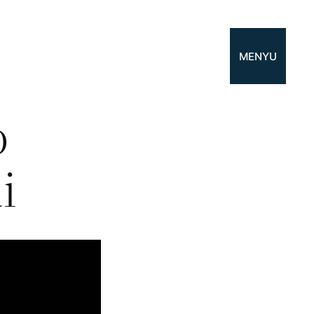
MENYU
o
i