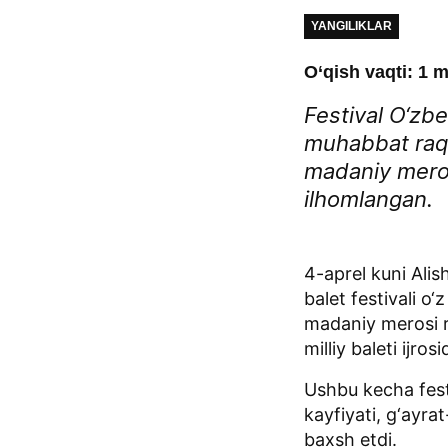
YANGILIKLAR
O‘qish vaqti: 1 m
Festival O‘zbe
muhabbat raqs
madaniy meros
ilhomlangan.
4-aprel kuni Ali
balet festivali 
madaniy merosi r
milliy baleti ijro
Ushbu kecha fest
kayfiyati, g‘ayra
baxsh etdi.