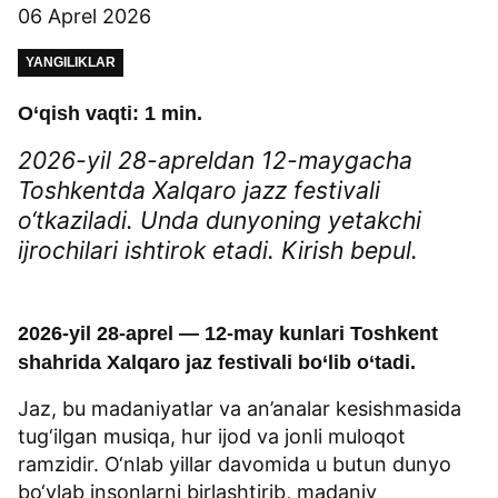
06 Aprel 2026
YANGILIKLAR
O‘qish vaqti: 1 min.
2026-yil 28-apreldan 12-maygacha
Toshkentda Xalqaro jazz festivali
o‘tkaziladi. Unda dunyoning yetakchi
ijrochilari ishtirok etadi. Kirish bepul.
2026-yil 28-aprel — 12-may kunlari Toshkent
shahrida Xalqaro jaz festivali bo‘lib o‘tadi.
Jaz, bu madaniyatlar va an’analar kesishmasida
tug‘ilgan musiqa, hur ijod va jonli muloqot
ramzidir. O‘nlab yillar davomida u butun dunyo
bo‘ylab insonlarni birlashtirib, madaniy