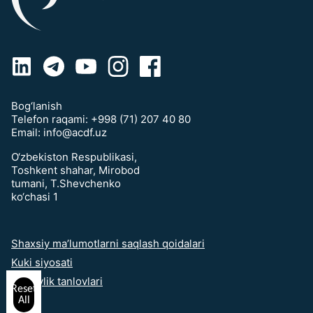
Bog‘lanish
Telefon raqami:
+998 (71) 207 40 80
Email:
info@acdf.uz
O‘zbekiston Respublikasi,
Toshkent shahar, Mirobod
tumani, T.Shevchenko
ko‘chasi 1
Shaxsiy ma’lumotlarni saqlash qoidalari
Kuki siyosati
Maxfiylik tanlovlari
Reset
All