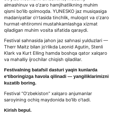
almashinuv va o‘zaro hamjihatlikning muhim
qismi bo‘lib qolmoqda. YUNESKO jaz musiqasiga
madaniyatlar o‘rtasida tinchlik, muloqot va o‘zaro
hurmat-ehtiromni mustahkamlashga xizmat
qiladigan muhim vosita sifatida qaraydi.
Festival sahnasida jahon jaz sahnasi yulduzlari —
Therr Maitz bilan jo‘rlikda Leonid Agutin, Stenli
Klark va Kurt Elling hamda boshqa qator xalqaro
va mahalliy ijrochilar chiqish qiladilar.
Festivalning batafsil dasturi yaqin kunlarda
e’tiboringizga havola qilinadi — yangiliklarimizni
kuzatib boring.
Festival “O‘zbekiston” xalqaro anjumanlar
saroyining ochiq maydonida bo‘lib o‘tadi.
Kirish bepul.