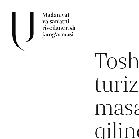
Tosh
turi
masa
qilin