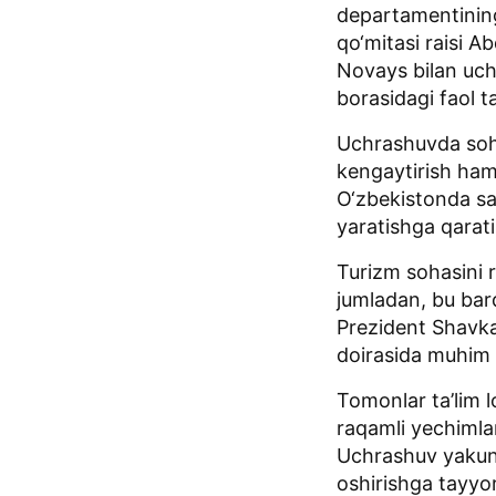
departamentinin
qo‘mitasi raisi 
Novays bilan uch
borasidagi faol ta
Uchrashuvda soha
kengaytirish ham
O‘zbekistonda sayy
yaratishga qaratilg
Turizm sohasini ri
jumladan, bu barq
Prezident Shavka
doirasida muhim a
Tomonlar ta’lim l
raqamli yechimlar
Uchrashuv yakuni
oshirishga tayyor