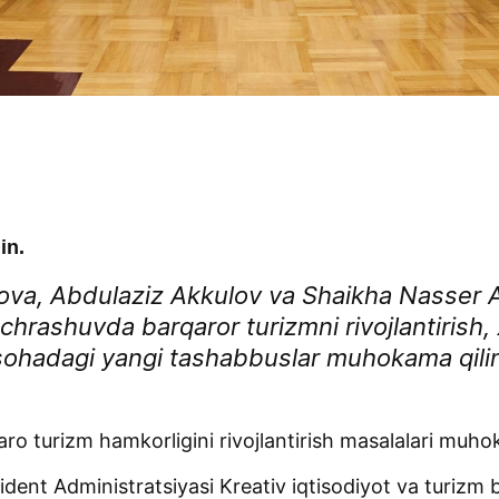
in.
va, Abdulaziz Akkulov va Shaikha Nasser 
uchrashuvda barqaror turizmni rivojlantirish,
sohadagi yangi tashabbuslar muhokama qilin
o turizm hamkorligini rivojlantirish masalalari muho
dent Administratsiyasi Kreativ iqtisodiyot va turizm 