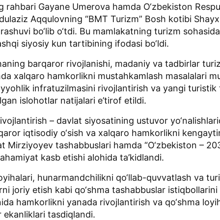
g rahbari Gayane Umerova hamda O‘zbekiston Respub
Abdulaziz Aqqulovning “BMT Turizm” Bosh kotibi Shayx
rashuvi bo‘lib o‘tdi. Bu mamlakatning turizm sohasid
shqi siyosiy kun tartibining ifodasi bo‘ldi.
ning barqaror rivojlanishi, madaniy va tadbirlar turi
da xalqaro hamkorlikni mustahkamlash masalalari mu
ohlik infratuzilmasini rivojlantirish va yangi turistik t
an islohotlar natijalari e’tirof etildi.
vojlantirish – davlat siyosatining ustuvor yo‘nalishlari
aror iqtisodiy o‘sish va xalqaro hamkorlikni kengayti
t Mirziyoyev tashabbuslari hamda “O‘zbekiston – 203
hamiyat kasb etishi alohida ta’kidlandi.
oyihalari, hunarmandchilikni qo‘llab-quvvatlash va tu
ni joriy etish kabi qo‘shma tashabbuslar istiqbollarin
da hamkorlikni yanada rivojlantirish va qo‘shma loyi
 ekanliklari tasdiqlandi.