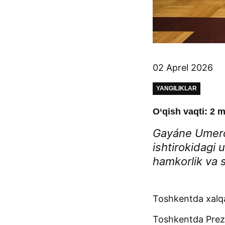
02 Aprel 2026
YANGILIKLAR
O‘qish vaqti: 2 m
Gayáne Umero
ishtirokidagi 
hamkorlik va 
Toshkentda xalqar
Toshkentda Prezi