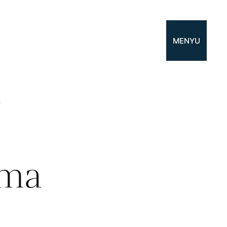
MENYU
o
ama