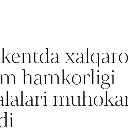
kentda xalqar
zm hamkorligi
lalari muhok
di