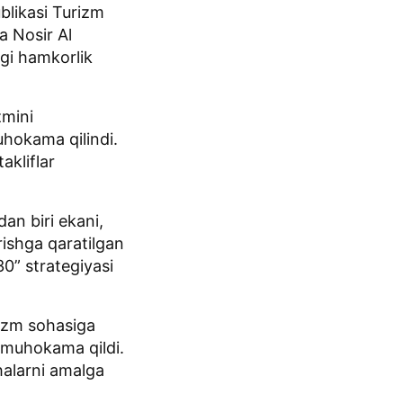
likasi Turizm
a Nosir Al
agi hamkorlik
zmini
hokama qilindi.
akliflar
dan biri ekani,
rishga qaratilgan
0” strategiyasi
rizm sohasiga
i muhokama qildi.
halarni amalga