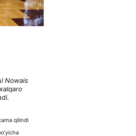
Al Nowais
 xalqaro
di.
kama qilindi
bo‘yicha