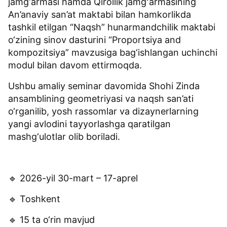
jamg‘armasi hamda Qirollik jamgʻarmasining
An’anaviy san’at maktabi bilan hamkorlikda
tashkil etilgan “Naqsh” hunarmandchilik maktabi
o‘zining sinov dasturini “Proportsiya and
kompozitsiya” mavzusiga bag‘ishlangan uchinchi
modul bilan davom ettirmoqda.
Ushbu amaliy seminar davomida Shohi Zinda
ansamblining geometriyasi va naqsh san’ati
o‘rganilib, yosh rassomlar va dizaynerlarning
yangi avlodini tayyorlashga qaratilgan
mashg‘ulotlar olib boriladi.
🔹 2026-yil 30-mart – 17-aprel
🔹 Toshkent
🔹 15 ta o‘rin mavjud