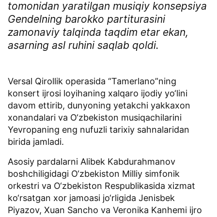
tomonidan yaratilgan musiqiy konsepsiya
Gendelning barokko partiturasini
zamonaviy talqinda taqdim etar ekan,
asarning asl ruhini saqlab qoldi.
Versal Qirollik operasida “Tamerlano”ning
konsert ijrosi loyihaning xalqaro ijodiy yo‘lini
davom ettirib, dunyoning yetakchi yakkaxon
xonandalari va O‘zbekiston musiqachilarini
Yevropaning eng nufuzli tarixiy sahnalaridan
birida jamladi.
Asosiy pardalarni Alibek Kabdurahmanov
boshchiligidagi O‘zbekiston Milliy simfonik
orkestri va O‘zbekiston Respublikasida xizmat
ko‘rsatgan xor jamoasi jo‘rligida Jenisbek
Piyazov, Xuan Sancho va Veronika Kanhemi ijro