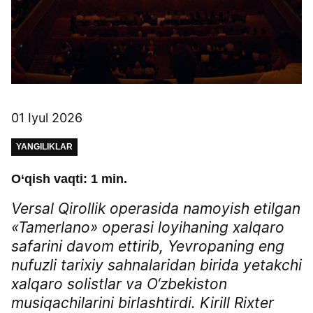
01 Iyul 2026
YANGILIKLAR
O‘qish vaqti: 1 min.
Versal Qirollik operasida namoyish etilgan
«Tamerlano» operasi loyihaning xalqaro
safarini davom ettirib, Yevropaning eng
nufuzli tarixiy sahnalaridan birida yetakchi
xalqaro solistlar va O‘zbekiston
musiqachilarini birlashtirdi. Kirill Rixter