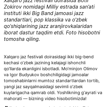
Xalqaro jazz festivali doirasida Botir
Zokirov nomidagi Milliy estrada san’ati
instituti ikki Big Band jamoasi jazz
standartlari, pop klassika va o‘zbek
qo‘shiqlarining jazz aranjirovkalaridan
iborat dastur taqdim etdi. Foto hisobotni
tomosha qiling.
Xalqaro jaz festivali doirasidagi ikki big-bend
kechasi o‘zbek jazining kelajagi ishonchli
qo‘llarda ekanligini isbotladi. Mo‘minjon Olimov
va Igor Budyukov boshchiligidagi jamoalar
tomoshabinlarni mumtoz standartlardan tortib,
yangi jaz sayqalmasidagi sevimli o‘zbek
kuylarigacha qamrab oldi. Yoshlikning g‘ayrati va
mahorati — bizning video hisobotimizda!