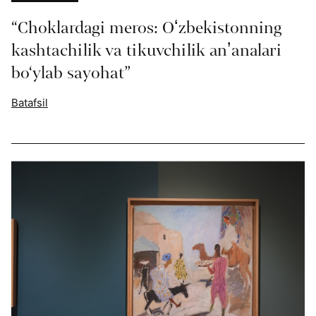
“Choklardagi meros: Oʻzbekistonning
kashtachilik va tikuvchilik anʼanalari
bo‘ylab sayohat”
Batafsil