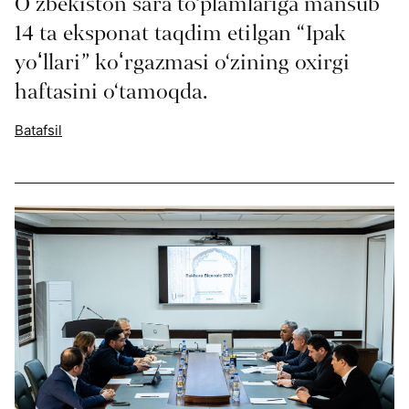
Oʻzbekiston sara to‘plamlariga mansub
14 ta eksponat taqdim etilgan “Ipak
yoʻllari” koʻrgazmasi o‘zining oxirgi
haftasini o‘tamoqda.
Batafsil