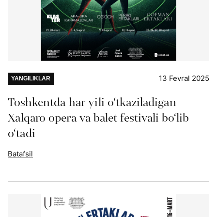
13 Fevral 2025
YANGILIKLAR
Toshkentda har yili o‘tkaziladigan
Xalqaro opera va balet festivali bo‘lib
o‘tadi
Batafsil