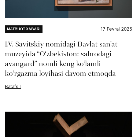
17 Fevral 2025
MATBUOT XABARI
I.V. Savitskiy nomidagi Davlat san’at
muzeyida “O‘zbekiston: sahrodagi
avangard” nomli keng ko‘lamli
ko‘rgazma loyihasi davom etmoqda
Batafsil