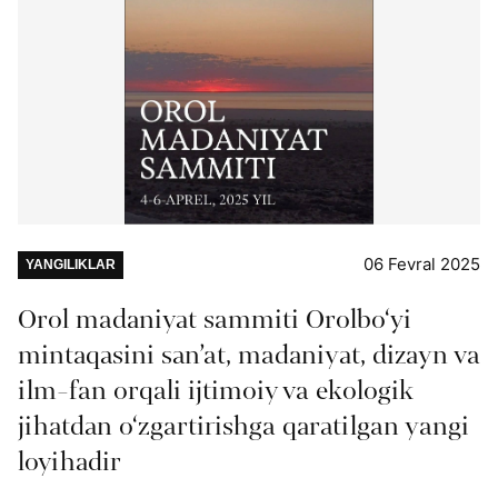
06 Fevral 2025
YANGILIKLAR
Orol madaniyat sammiti Orolbo‘yi
mintaqasini san’at, madaniyat, dizayn va
ilm-fan orqali ijtimoiy va ekologik
jihatdan o‘zgartirishga qaratilgan yangi
loyihadir