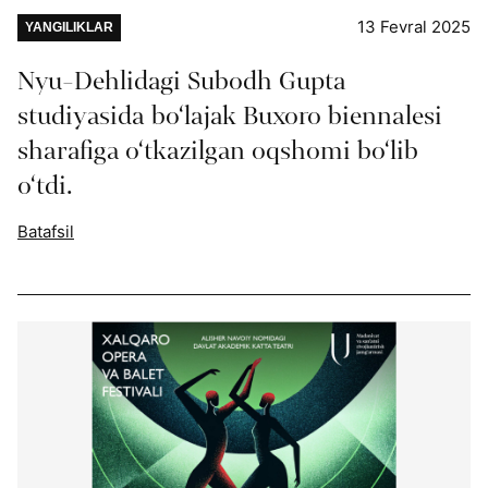
13 Fevral 2025
YANGILIKLAR
Nyu-Dehlidagi Subodh Gupta
studiyasida bo‘lajak Buxoro biennalesi
sharafiga o‘tkazilgan oqshomi bo‘lib
o‘tdi.
Batafsil