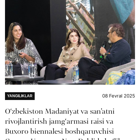
08 Fevral 2025
YANGILIKLAR
O‘zbekiston Madaniyat va san’atni
rivojlantirish jamg‘armasi raisi va
Buxoro biennalesi boshqaruvchisi