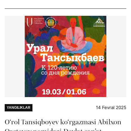
14 Fevral 2025
YANGILIKLAR
O‘rol Tansiqboyev ko‘rgazmasi Abilxon