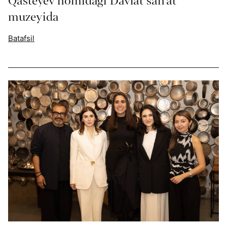
Qasteyev nomidagi Davlat san’at
muzeyida
Batafsil