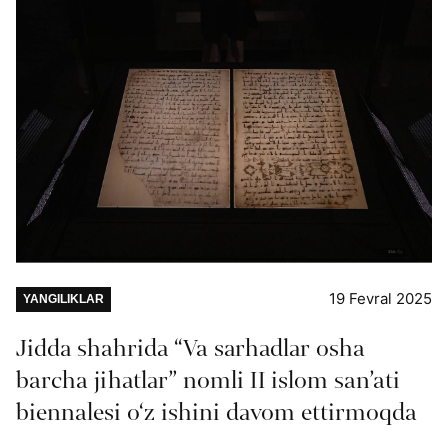
19 Fevral 2025
YANGILIKLAR
Jidda shahrida “Va sarhadlar osha
barcha jihatlar” nomli II islom san’ati
biennalesi o‘z ishini davom ettirmoqda