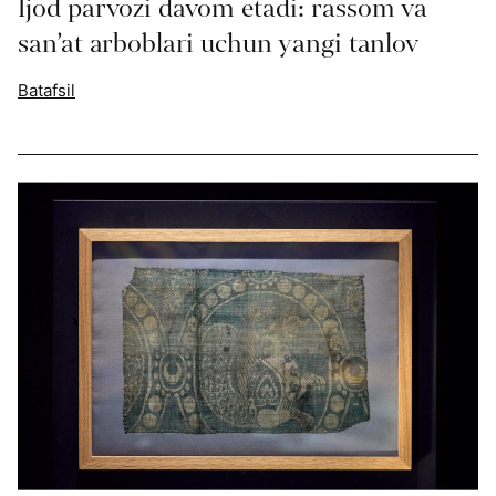
Ijod parvozi davom etadi: rassom va
san’at arboblari uchun yangi tanlov
Batafsil