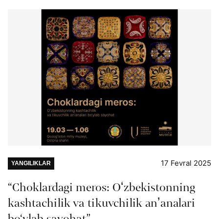
17 Fevral 2025
YANGILIKLAR
“Choklardagi meros: Oʻzbekistonning
kashtachilik va tikuvchilik anʼanalari
bo‘ylab sayohat”