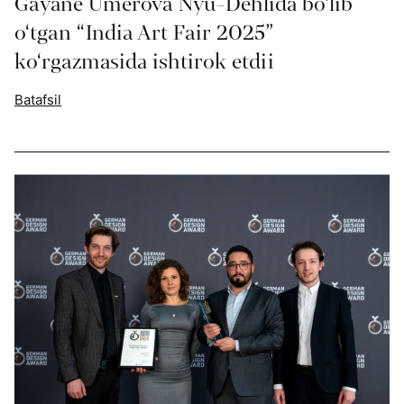
Gayane Umerova Nyu-Dehlida bo‘lib
o‘tgan “India Art Fair 2025”
ko‘rgazmasida ishtirok etdii
Batafsil