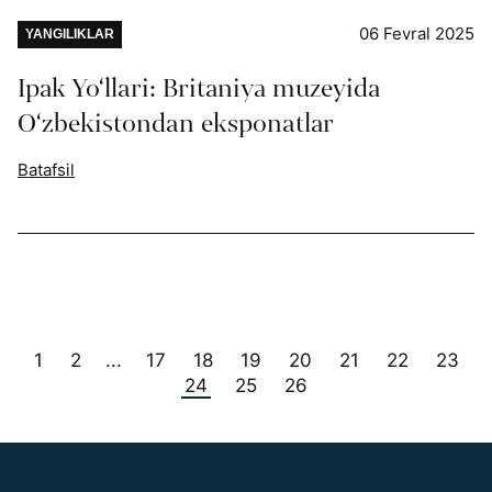
06 Fevral 2025
YANGILIKLAR
Ipak Yo‘llari: Britaniya muzeyida
O‘zbekistondan eksponatlar
Batafsil
1
2
17
18
19
20
21
22
23
...
24
25
26