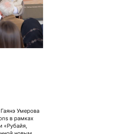
 Гаянэ Умерова
ons в рамках
и «Рубайя,
ённой новым