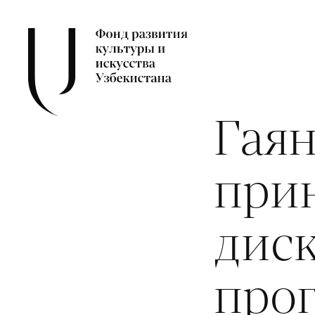
Гая
прин
дис
прог