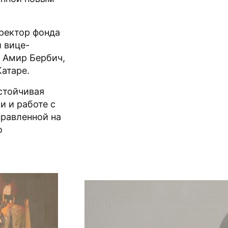
ректор фонда
и вице-
 Амир Бербич,
атаре.
стойчивая
и и работе с
правленной на
о