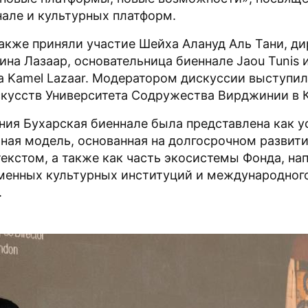
але и культурных платформ.
акже приняли участие Шейха Алануд Аль Тани, ди
Лина Лазаар, основательница биеннале Jaou Tunis 
а Kamel Lazaar. Модератором дискуссии выступил
кусств Университета Содружества Вирджинии в К
ния Бухарская биеннале была представлена как у
ная модель, основанная на долгосрочном развити
екстом, а также как часть экосистемы Фонда, на
менных культурных институций и международног
.