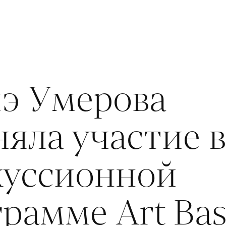
нэ Умерова
яла участие в
куссионной
рамме Art Bas