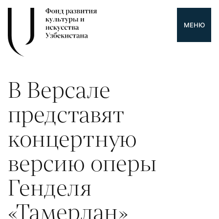
МЕНЮ
В Версале
представят
концертную
версию оперы
Генделя
«Тамерлан»