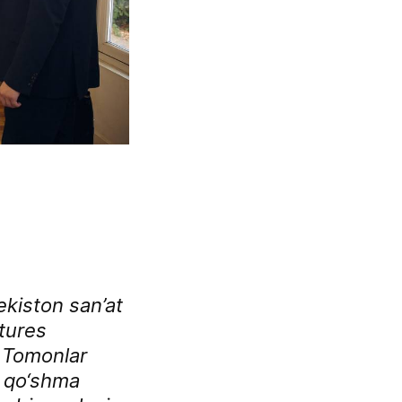
ekiston san’at
ctures
. Tomonlar
i qo‘shma