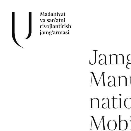
Jamg
Manu
nati
Mobi