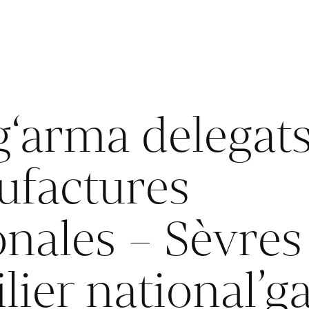
‘arma delegats
factures
onales – Sèvres
lier national’g