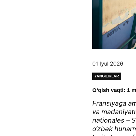
01 Iyul 2026
YANGILIKLAR
O‘qish vaqti: 1 m
Fransiyaga ama
va madaniyatni
nationales – S
o‘zbek hunarm