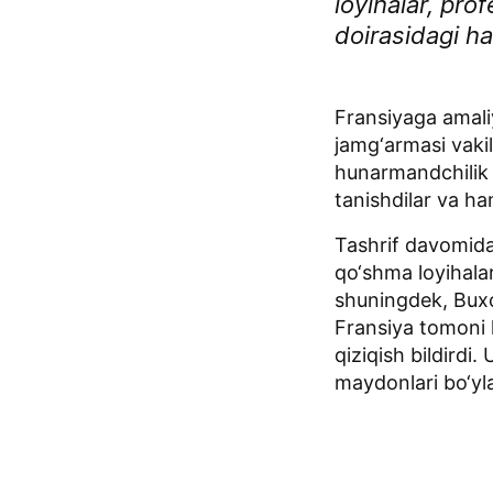
loyihalar, pr
doirasidagi ha
Fransiyaga amaliy
jamg‘armasi vakil
hunarmandchilik 
tanishdilar va ha
Tashrif davomida
qo‘shma loyihalar
shuningdek, Buxor
Fransiya tomoni 
qiziqish bildird
maydonlari bo‘ylab