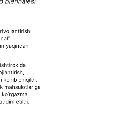
o biennalesi
ivojlantirish
onal”
lan yaqindan
.
ishtirokida
jlantirish,
ko‘rib chiqildi.
k mahsulotlariga
a ko‘rgazma
aqdim etildi.