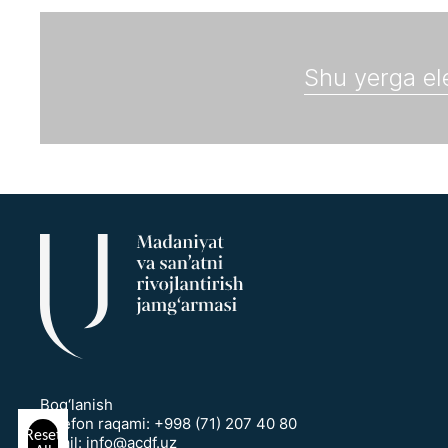
Bog‘lanish
Telefon raqami:
+998 (71) 207 40 80
Reset
Email:
info@acdf.uz