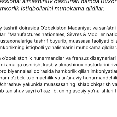
ofessional almashinuv dasturlari hamda Buxor
mkorlik istiqbollarini muhokama qildilar.
 tashrif doirasida O‘zbekiston Madaniyat va san’atni r
lari “Manufactures nationales, Sèvres & Mobilier nati
ustaxonalariga tashrif buyurib, muassasa faoliyati bi
mkorlikning istiqbolli yo‘nalishlarini muhokama qildilar
 o‘zbekistonlik hunarmandlar va fransuz dizaynerlari 
ni amalga oshirish, kasbiy almashinuv dasturlarini rivo
o biyennalesi doirasida hamkorlik qilish imkoniyatlari 
ham o‘zbek to‘qimachilik va an’anaviy hunarmandchili
i. Uchrashuv yakunida muassasaning ishlab chiqarish v
 tanishuv sayri o‘tkazilib, uning asosiy yo‘nalishlari t