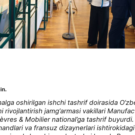
in.
lga oshirilgan ishchi tashrif doirasida O‘zb
 rivojlantirish jamg‘armasi vakillari Manufa
èvres & Mobilier national’ga tashrif buyurdi
andlari va fransuz dizaynerlari ishtirokidag