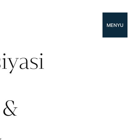
MENYU
iyasi
 &
a