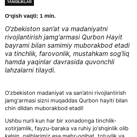
YANGILIKLAR
O‘qish vaqti: 1 min.
O‘zbekiston san’at va madaniyatni
rivojlantirish jamg‘armasi Qurbon Hayit
bayrami bilan samimiy muborakbod etadi
va tinchlik, farovonlik, mustahkam sog‘liq
hamda yaqinlar davrasida quvonchli
lahzalarni tilaydi.
O‘zbekiston madaniyat va san’atni rivojlantirish
jamg‘armasi sizni muqaddas Qurbon hayiti bilan
chin dildan muborakbod etadi!
Ushbu nurli kun har bir xonadonga tinchlik-
xotirjamlik, fayzu-baraka va ruhiy jo‘shqinlik olib
kelsin, qalblarimiz esa mehr-oqibat, totuvlik va