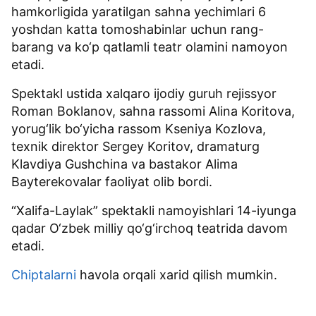
hamkorligida yaratilgan sahna yechimlari 6
yoshdan katta tomoshabinlar uchun rang-
barang va ko‘p qatlamli teatr olamini namoyon
etadi.
Spektakl ustida xalqaro ijodiy guruh rejissyor
Roman Boklanov, sahna rassomi Alina Koritova,
yorug‘lik bo‘yicha rassom Kseniya Kozlova,
texnik direktor Sergey Koritov, dramaturg
Klavdiya Gushchina va bastakor Alima
Bayterekovalar faoliyat olib bordi.
“Xalifa-Laylak” spektakli namoyishlari 14-iyunga
qadar O‘zbek milliy qo‘g‘irchoq teatrida davom
etadi.
Chiptalarni
havola orqali xarid qilish mumkin.