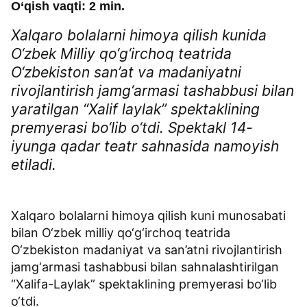
O‘qish vaqti: 2 min.
Xalqaro bolalarni himoya qilish kunida
O‘zbek Milliy qo‘g‘irchoq teatrida
O‘zbekiston san’at va madaniyatni
rivojlantirish jamg‘armasi tashabbusi bilan
yaratilgan “Xalif laylak” spektaklining
premyerasi bo‘lib o‘tdi. Spektakl 14-
iyunga qadar teatr sahnasida namoyish
etiladi.
Xalqaro bolalarni himoya qilish kuni munosabati
bilan O‘zbek milliy qo‘g‘irchoq teatrida
O‘zbekiston madaniyat va san’atni rivojlantirish
jamg‘armasi tashabbusi bilan sahnalashtirilgan
“Xalifa-Laylak” spektaklining premyerasi bo‘lib
o‘tdi.