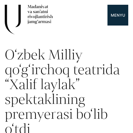
MENYU
O‘zbek Milliy
qo‘g‘irchoq teatrida
“Xalif laylak”
spektaklining
premyerasi bo‘lib
o‘tdi