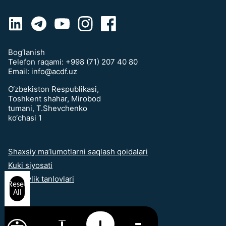
Bog‘lanish
Telefon raqami:
+998 (71) 207 40 80
Email:
info@acdf.uz
O‘zbekiston Respublikasi,
Toshkent shahar, Mirobod
tumani, T.Shevchenko
ko‘chasi 1
Shaxsiy ma’lumotlarni saqlash qoidalari
Kuki siyosati
Maxfiylik tanlovlari
Reset
All