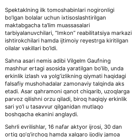
Spektaklning ilk tomoshabinlari nogironligi
bo‘lgan bolalar uchun ixtisoslashtirilgan
maktabgacha ta’lim muassasalari
tarbiyalanuvchilari, “Imkon” reabilitatsiya markazi
ishtirokchilari hamda ijtimoiy reyestrga kiritilgan
oilalar vakillari bo‘ldi.
Sahna asari nemis adibi Vilgelm Gaufning
mashhur ertagi asosida yaratilgan bo‘lib, unda
erkinlik izlash va yolg‘izlikning qiymati haqidagi
falsafiy mushohadalar zamonaviy talqinda aks
etadi. Asar qahramoni qanot chiqarib, uzoqlarga
parvoz qilishni orzu qiladi, biroq haqiqiy erkinlik
sari yo‘l u tasavvur qilganidan mutlaqo
boshqacha ekanini anglaydi.
Sehrli evrilishlar, 16 nafar aktyor ijrosi, 30 dan
ortiq qo‘g‘irchoq hamda xalqaro ijodiy jamoa