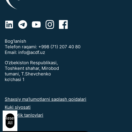
Bog‘lanish
Telefon raqami:
+998 (71) 207 40 80
Email:
info@acdf.uz
O‘zbekiston Respublikasi,
Toshkent shahar, Mirobod
tumani, T.Shevchenko
ko‘chasi 1
Shaxsiy ma’lumotlarni saqlash qoidalari
Kuki siyosati
Maxfiylik tanlovlari
Reset
All