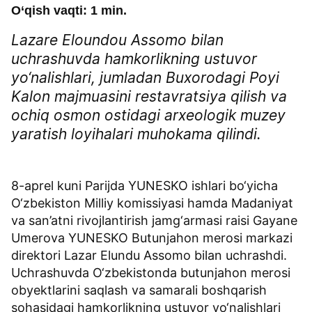
O‘qish vaqti: 1 min.
Lazare Eloundou Assomo bilan
uchrashuvda hamkorlikning ustuvor
yo‘nalishlari, jumladan Buxorodagi Poyi
Kalon majmuasini restavratsiya qilish va
ochiq osmon ostidagi arxeologik muzey
yaratish loyihalari muhokama qilindi.
8-aprel kuni Parijda YUNESKO ishlari bo‘yicha
O‘zbekiston Milliy komissiyasi hamda Madaniyat
va san’atni rivojlantirish jamg‘armasi raisi Gayane
Umerova YUNESKO Butunjahon merosi markazi
direktori Lazar Elundu Assomo bilan uchrashdi.
Uchrashuvda O‘zbekistonda butunjahon merosi
obyektlarini saqlash va samarali boshqarish
sohasidagi hamkorlikning ustuvor yo‘nalishlari