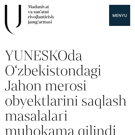
MENYU
YUNESKOda
O‘zbekistondagi
Jahon merosi
obyektlarini saqlash
masalalari
muhokama qilindi