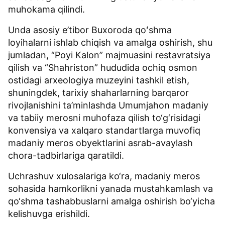
muhokama qilindi.
Unda asosiy e’tibor Buxoroda qoʻshma
loyihalarni ishlab chiqish va amalga oshirish, shu
jumladan, “Poyi Kalon” majmuasini restavratsiya
qilish va “Shahriston” hududida ochiq osmon
ostidagi arxeologiya muzeyini tashkil etish,
shuningdek, tarixiy shaharlarning barqaror
rivojlanishini ta’minlashda Umumjahon madaniy
va tabiiy merosni muhofaza qilish to‘g‘risidagi
konvensiya va xalqaro standartlarga muvofiq
madaniy meros obyektlarini asrab-avaylash
chora-tadbirlariga qaratildi.
Uchrashuv xulosalariga ko‘ra, madaniy meros
sohasida hamkorlikni yanada mustahkamlash va
qo‘shma tashabbuslarni amalga oshirish bo‘yicha
kelishuvga erishildi.