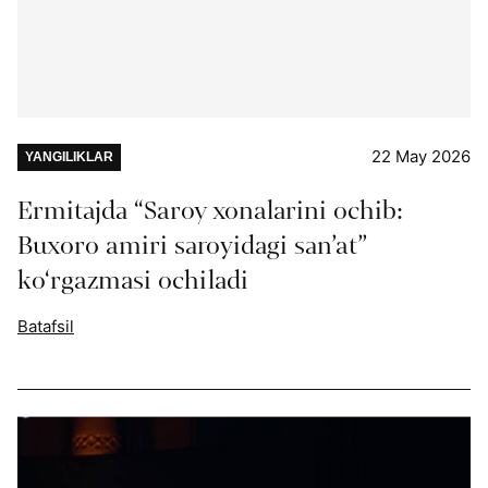
22 May 2026
YANGILIKLAR
Ermitajda “Saroy xonalarini ochib:
Buxoro amiri saroyidagi san’at”
ko‘rgazmasi ochiladi
Batafsil