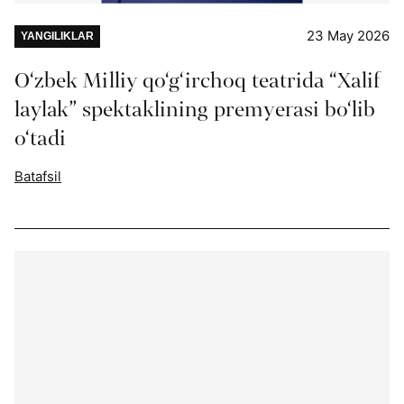
23 May 2026
YANGILIKLAR
O‘zbek Milliy qo‘g‘irchoq teatrida “Xalif
laylak” spektaklining premyerasi bo‘lib
o‘tadi
Batafsil