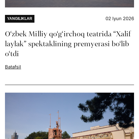
02 Iyun 2026
YANGILIKLAR
O‘zbek Milliy qo‘g‘irchoq teatrida “Xalif
laylak” spektaklining premyerasi bo‘lib
o‘tdi
Batafsil