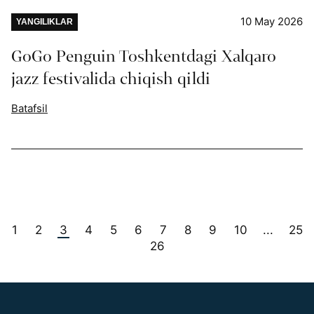
10 May 2026
YANGILIKLAR
GoGo Penguin Toshkentdagi Xalqaro
jazz festivalida chiqish qildi
Batafsil
1
2
3
4
5
6
7
8
9
10
25
...
26