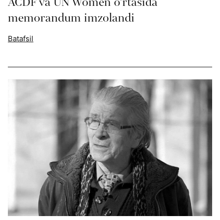
ACDF va UN Women o‘rtasida
memorandum imzolandi
Batafsil